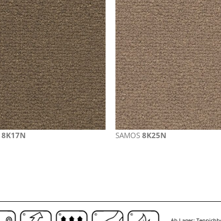
S
8K17N
SAMOS
8K25N
Ab Lager: Teppichb