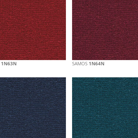
S
1N63N
SAMOS
1N64N