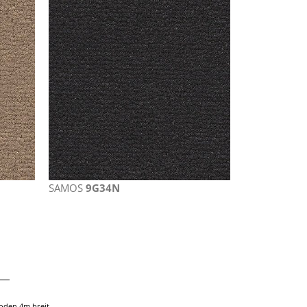
SAMOS
9G34N
oden 4m breit