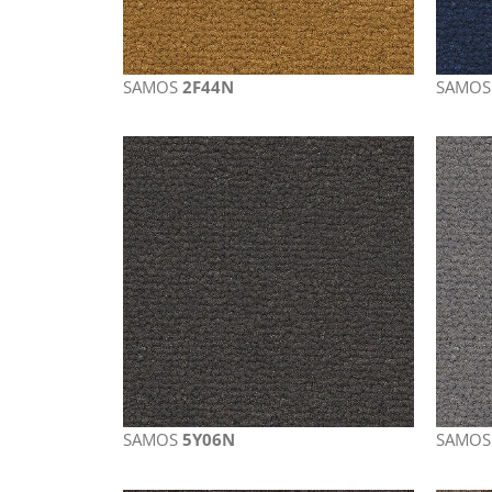
SAMOS
2F44N
SAMO
SAMOS
5Y06N
SAMO