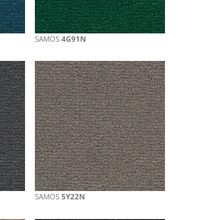
SAMOS
4G91N
SAMOS
5Y22N