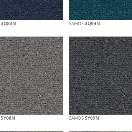
S
3Q83N
SAMOS
3Q94N
S
5Y08N
SAMOS
5Y09N